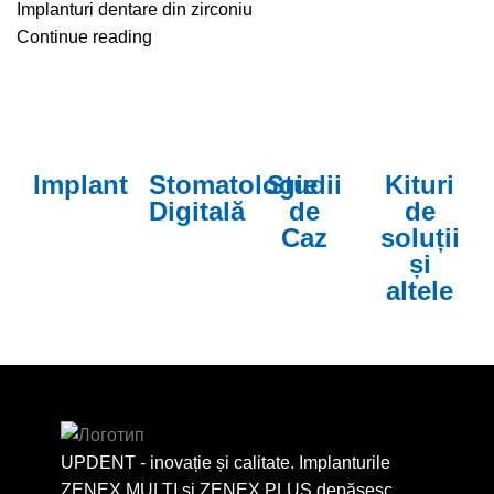
Implanturi dentare din zirconiu
Continue reading
Implant
Stomatologie
Studii
Kituri
Digitală
de
de
Caz
soluții
și
altele
UPDENT - inovație și calitate. Implanturile
ZENEX MULTI și ZENEX PLUS depășesc