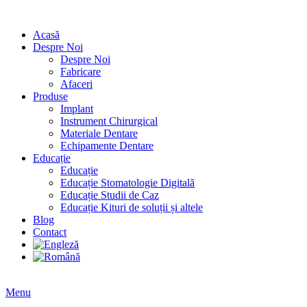
Acasă
Despre Noi
Despre Noi
Fabricare
Afaceri
Produse
Implant
Instrument Chirurgical
Materiale Dentare
Echipamente Dentare
Educație
Educație
Educație Stomatologie Digitală
Educație Studii de Caz
Educație Kituri de soluții și altele
Blog
Contact
Menu