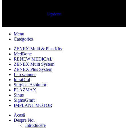
© 2026
Updent
. All rights reserved
Menu
Categories
ZENEX Multi & Plus Kits
MedBone
RENEW MEDICAL
ZENEX Multi System
ZENEX Plus System
Lab scanner
IntraOral
Surgical Aspirator
PLAZMAX
Sinus
SigmaGraft
IMPLANT MOTOR
Acasă
Despre Noi
Introducere